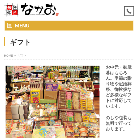
MENU
ギフト
HOME
»
ギフト
お中元・御歳
暮はもちろ
ん。季節の贈
り物や冠婚葬
祭、御挨拶な
ど多様なギフ
トに対応して
います。
のしや包装も
無料で行って
おります。