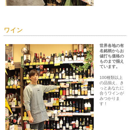
ワイン
世界各地の有
名銘柄からお
値打ち価格の
ものまで揃え
ています。
100種類以上
の品揃え、き
っとあなたに
合うワインが
みつかりま
す！