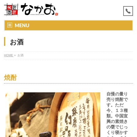
MENU
お酒
HOME
»
お酒
焼酎
自慢の量り
売り焼酎で
す。ただ
今、１３種
類。中国宣
興の素焼き
の甕でじっ
くり寝かす